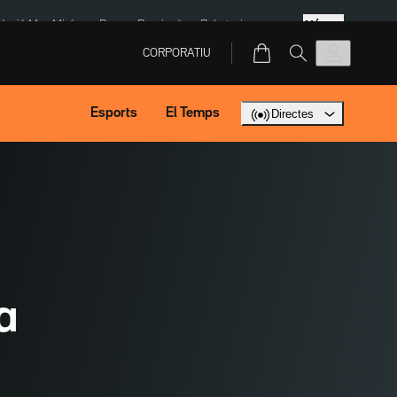
Més
dació Mas Miró
eBay
Perpinyà
Robatoris coure
CORPORATIU
Esports
El Temps
Directes
a