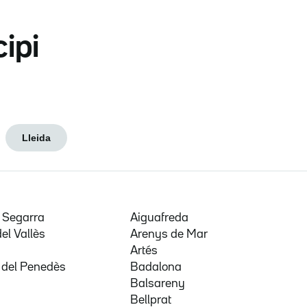
cipi
Lleida
e Segarra
Aiguafreda
del Vallès
Arenys de Mar
a
Artés
 del Penedès
Badalona
Balsareny
Bellprat