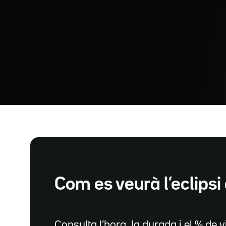
Com es veurà l’eclipsi 
Consulta l’hora, la durada i el % de vi