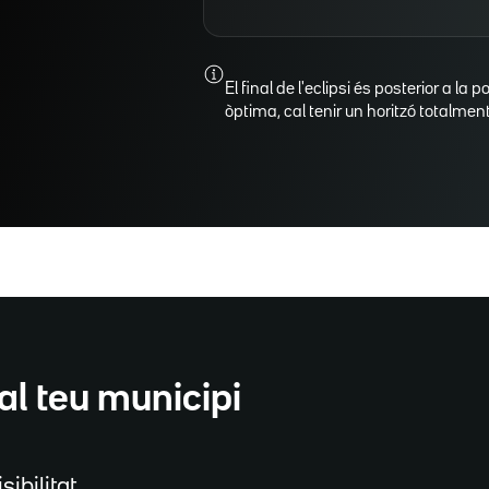
El final de l'eclipsi és posterior a la p
òptima, cal tenir un horitzó totalment 
al teu municipi
sibilitat