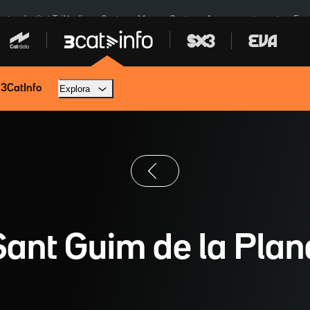
cat
Institut Tailàndia
Ceuta
Menors Ceuta
Aparcament agost
Fun
 3CatInfo
Explora
Sant Guim de la Plan