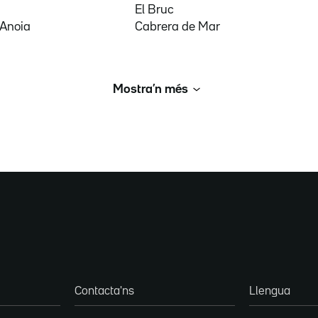
El Bruc
'Anoia
Cabrera de Mar
Mostra’n més
Contacta'ns
Llengua