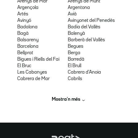
Arenys de Mar
Arenys de Munt
Argençola
Argentona
Artés
Avià
Avinyó
Avinyonet del Penedès
Badalona
Badia del Vallès
Bagà
Balenyà
Balsareny
Barberà del Vallès
Barcelona
Begues
Bellprat
Berga
Bigues i Riells del Fai
Borredà
El Bruc
El Brull
Les Cabanyes
Cabrera d'Anoia
Cabrera de Mar
Cabrils
Mostra’n més