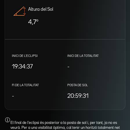
Altura del Sol
4,7º
INICI DE L'ECLIPSI
INICI DE LA TOTALITAT
19:34:37
-
FI DE LA TOTALITAT
POSTA DE SOL
-
20:59:31
El final de l'eclipsi és posterior a la posta de sol i, per tant, ja no es
veurà. Per a una visibilitat òptima, cal tenir un horitzó totalment net