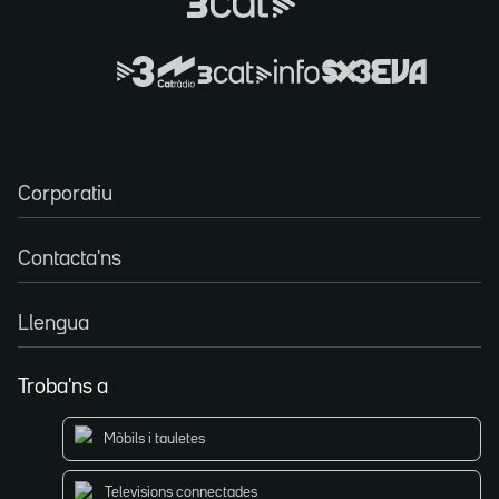
Corporatiu
Contacta'ns
Llengua
Troba'ns a
Mòbils i tauletes
Televisions connectades