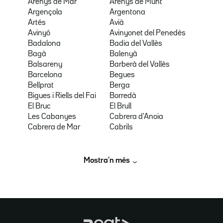
Arenys de Mar
Arenys de Munt
Argençola
Argentona
Artés
Avià
Avinyó
Avinyonet del Penedès
Badalona
Badia del Vallès
Bagà
Balenyà
Balsareny
Barberà del Vallès
Barcelona
Begues
Bellprat
Berga
Bigues i Riells del Fai
Borredà
El Bruc
El Brull
Les Cabanyes
Cabrera d'Anoia
Cabrera de Mar
Cabrils
Mostra’n més