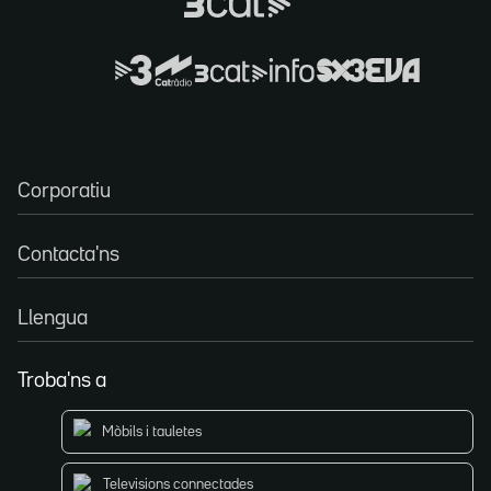
Corporatiu
Contacta'ns
Llengua
Troba'ns a
Mòbils i tauletes
Televisions connectades