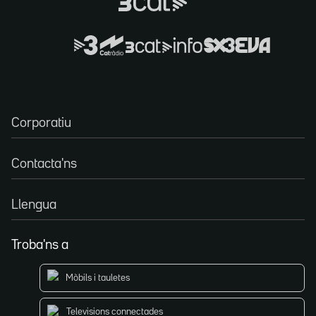
Corporatiu
Contacta'ns
Llengua
Troba'ns a
Mòbils i tauletes
Televisions connectades