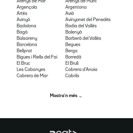
Arenys de Mar
Arenys de Munt
Argençola
Argentona
Artés
Avià
Avinyó
Avinyonet del Penedès
Badalona
Badia del Vallès
Bagà
Balenyà
Balsareny
Barberà del Vallès
Barcelona
Begues
Bellprat
Berga
Bigues i Riells del Fai
Borredà
El Bruc
El Brull
Les Cabanyes
Cabrera d'Anoia
Cabrera de Mar
Cabrils
Mostra’n més