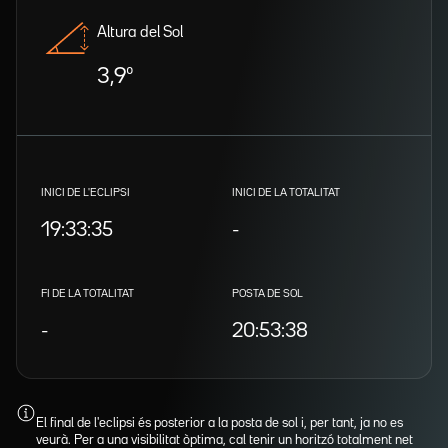
Altura del Sol
3,9º
INICI DE L'ECLIPSI
INICI DE LA TOTALITAT
19:33:35
-
FI DE LA TOTALITAT
POSTA DE SOL
-
20:53:38
El final de l'eclipsi és posterior a la posta de sol i, per tant, ja no es
veurà. Per a una visibilitat òptima, cal tenir un horitzó totalment net