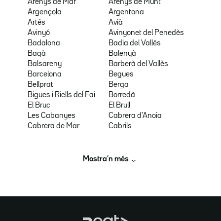
Arenys de Mar
Arenys de Munt
Argençola
Argentona
Artés
Avià
Avinyó
Avinyonet del Penedès
Badalona
Badia del Vallès
Bagà
Balenyà
Balsareny
Barberà del Vallès
Barcelona
Begues
Bellprat
Berga
Bigues i Riells del Fai
Borredà
El Bruc
El Brull
Les Cabanyes
Cabrera d'Anoia
Cabrera de Mar
Cabrils
Mostra’n més