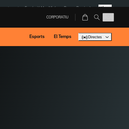
Més
ment agost
Fundació Mas Miró
eBay
Perpinyà
CORPORATIU
Esports
El Temps
Directes