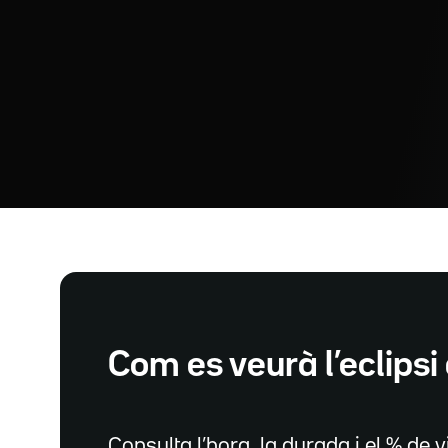
Com es veurà l’eclipsi 
Consulta l’hora, la durada i el % de vi