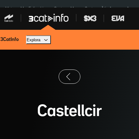
a a Meta
Mor Felipe Lipe
Ceuta
Menors Ceuta
Àtic Ayuso
Aparca
 3CatInfo
Explora
Castellcir