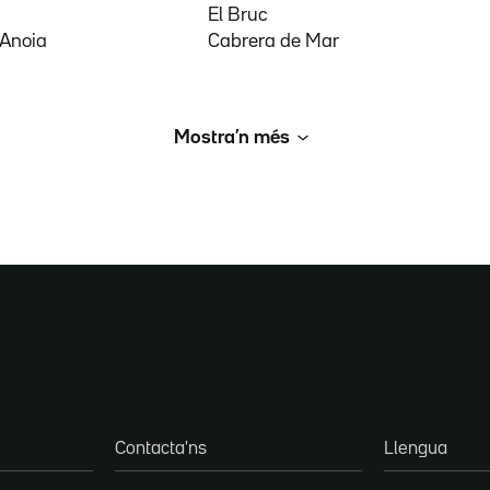
El Bruc
'Anoia
Cabrera de Mar
Mostra’n més
Contacta'ns
Llengua