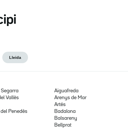
cipi
Lleida
e Segarra
Aiguafreda
del Vallès
Arenys de Mar
a
Artés
 del Penedès
Badalona
Balsareny
Bellprat