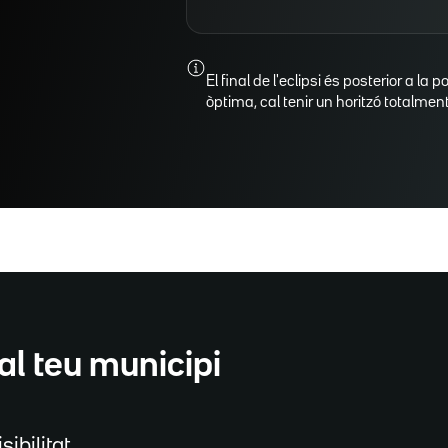
El final de l'eclipsi és posterior a la p
òptima, cal tenir un horitzó totalment 
al teu municipi
sibilitat