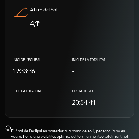
Altura del Sol
4,1º
INICI DE L'ECLIPSI
INICI DE LA TOTALITAT
19:33:36
-
FI DE LA TOTALITAT
POSTA DE SOL
-
20:54:41
El final de l'eclipsi és posterior a la posta de sol i, per tant, ja no es
veurà. Per a una visibilitat òptima, cal tenir un horitzó totalment net