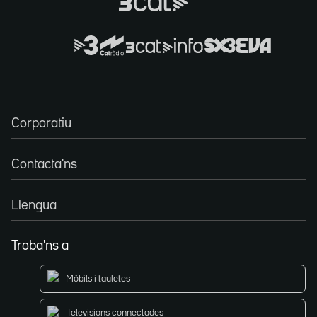
Corporatiu
Contacta'ns
Llengua
Troba'ns a
Mòbils i tauletes
Televisions connectades