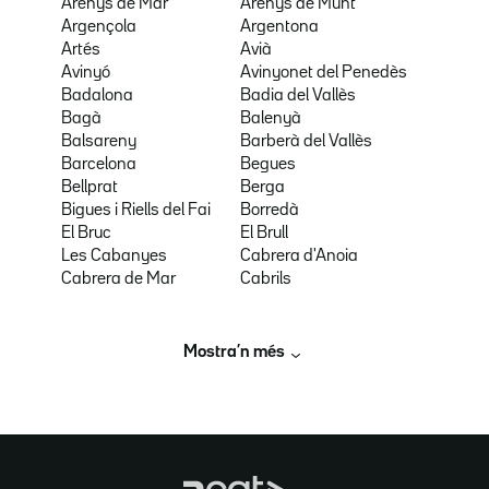
Arenys de Mar
Arenys de Munt
Argençola
Argentona
Artés
Avià
Avinyó
Avinyonet del Penedès
Badalona
Badia del Vallès
Bagà
Balenyà
Balsareny
Barberà del Vallès
Barcelona
Begues
Bellprat
Berga
Bigues i Riells del Fai
Borredà
El Bruc
El Brull
Les Cabanyes
Cabrera d'Anoia
Cabrera de Mar
Cabrils
Mostra’n més