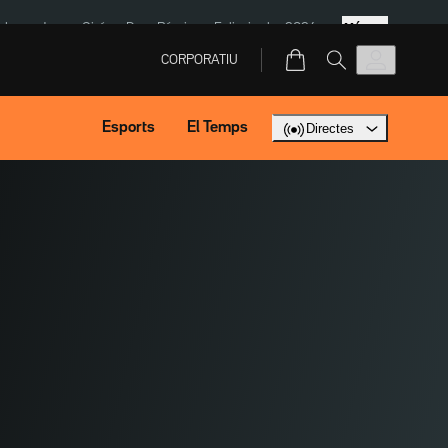
Més
ska
Jaume Giró
Dron Rússia
Eclipsi solar 2026
CORPORATIU
Esports
El Temps
Directes