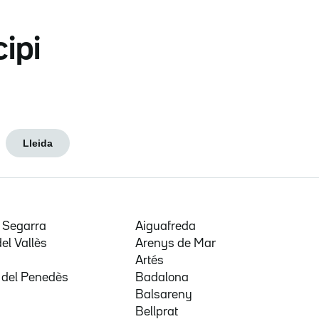
cipi
Lleida
e Segarra
Aiguafreda
del Vallès
Arenys de Mar
a
Artés
 del Penedès
Badalona
Balsareny
Bellprat