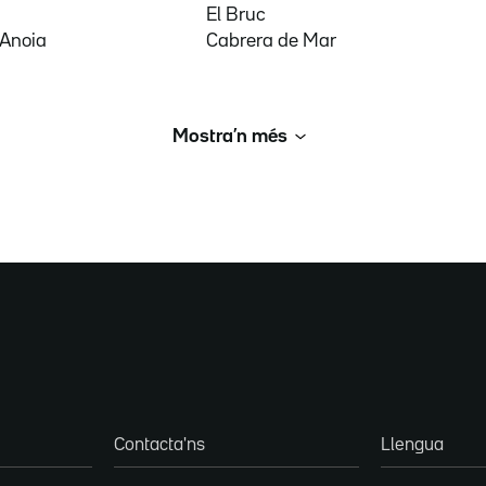
El Bruc
'Anoia
Cabrera de Mar
Mostra’n més
Contacta'ns
Llengua