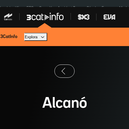
ardejos Kíiv
ERC
SpaceX
Accident Tona
Sánchez Europa
Marla
 3CatInfo
Explora
Alcanó