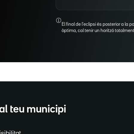
El final de l'eclipsi és posterior a la p
òptima, cal tenir un horitzó totalment 
al teu municipi
sibilitat