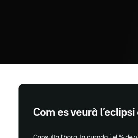
Com es veurà l’eclipsi 
Consulta l’hora, la durada i el % de vi