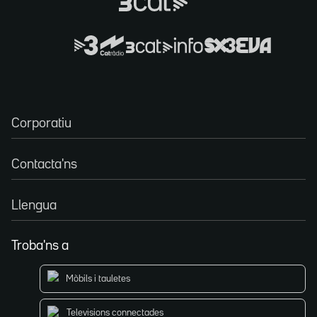
Corporatiu
Contacta'ns
Llengua
Troba'ns a
Mòbils i tauletes
Televisions connectades