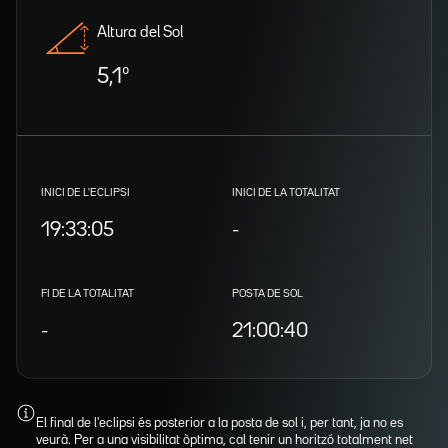
Altura del Sol
5,1º
INICI DE L'ECLIPSI
INICI DE LA TOTALITAT
19:33:05
-
FI DE LA TOTALITAT
POSTA DE SOL
-
21:00:40
El final de l'eclipsi és posterior a la posta de sol i, per tant, ja no es
veurà. Per a una visibilitat òptima, cal tenir un horitzó totalment net