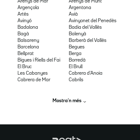
Arenys de Mar
Arenys de Munt
Argençola
Argentona
Artés
Avià
Avinyó
Avinyonet del Penedès
Badalona
Badia del Vallès
Bagà
Balenyà
Balsareny
Barberà del Vallès
Barcelona
Begues
Bellprat
Berga
Bigues i Riells del Fai
Borredà
El Bruc
El Brull
Les Cabanyes
Cabrera d'Anoia
Cabrera de Mar
Cabrils
Mostra’n més