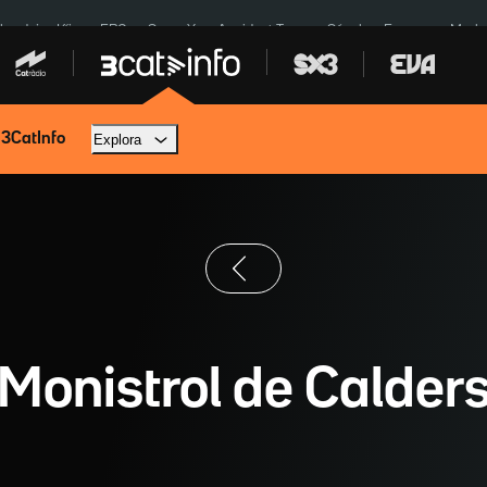
ardejos Kíiv
ERC
SpaceX
Accident Tona
Sánchez Europa
Marla
 3CatInfo
Explora
Monistrol de Calder