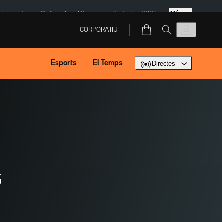
Més
ska
Jaume Giró
Dron Rússia
Eclipsi solar 2026
CORPORATIU
Esports
El Temps
Directes
s