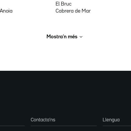
El Bruc
'Anoia
Cabrera de Mar
Mostra’n més
Contacta'ns
Llengua