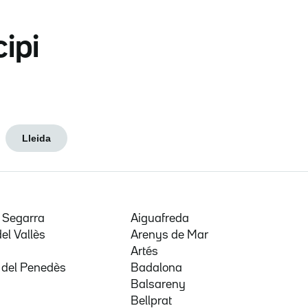
cipi
Lleida
e Segarra
Aiguafreda
del Vallès
Arenys de Mar
a
Artés
 del Penedès
Badalona
Balsareny
Bellprat