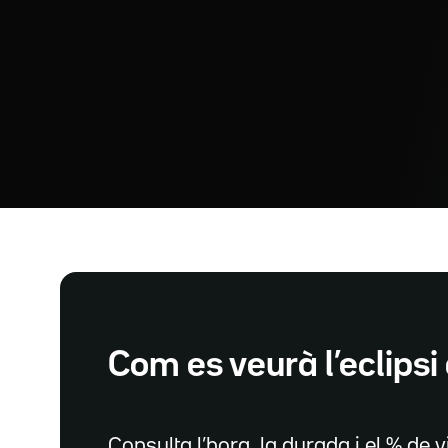
Com es veurà l’eclipsi 
Consulta l’hora, la durada i el % de vi