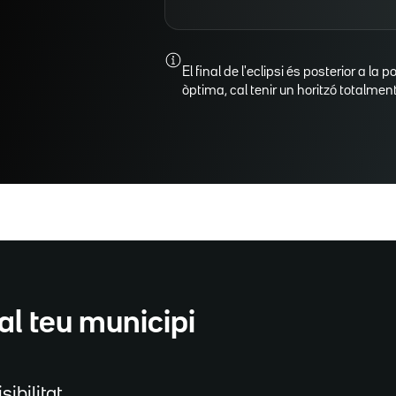
El final de l'eclipsi és posterior a la p
òptima, cal tenir un horitzó totalment 
al teu municipi
sibilitat