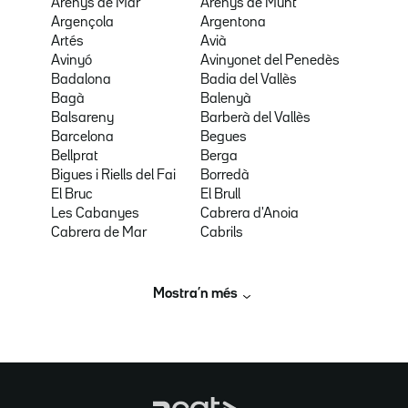
Arenys de Mar
Arenys de Munt
Argençola
Argentona
Artés
Avià
Avinyó
Avinyonet del Penedès
Badalona
Badia del Vallès
Bagà
Balenyà
Balsareny
Barberà del Vallès
Barcelona
Begues
Bellprat
Berga
Bigues i Riells del Fai
Borredà
El Bruc
El Brull
Les Cabanyes
Cabrera d'Anoia
Cabrera de Mar
Cabrils
Mostra’n més