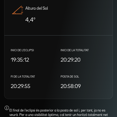
Altura del Sol
4,4º
INICI DE L'ECLIPSI
INICI DE LA TOTALITAT
19:35:12
20:29:20
FI DE LA TOTALITAT
POSTA DE SOL
20:29:55
20:58:09
El final de l'eclipsi és posterior a la posta de sol i, per tant, ja no es
veurà. Per a una visibilitat òptima, cal tenir un horitzó totalment net