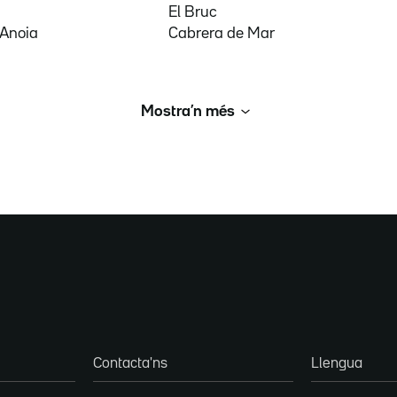
El Bruc
'Anoia
Cabrera de Mar
Mostra’n més
Contacta'ns
Llengua