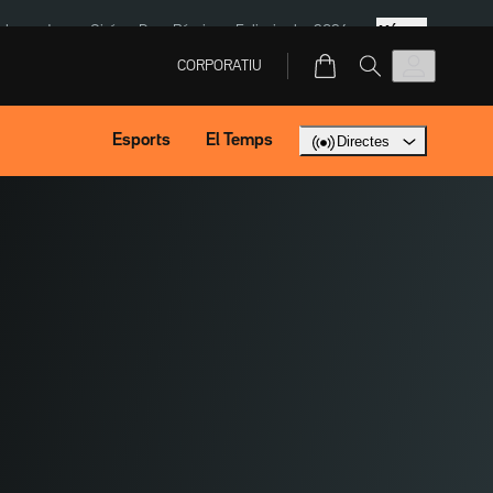
Més
ska
Jaume Giró
Dron Rússia
Eclipsi solar 2026
CORPORATIU
Esports
El Temps
Directes