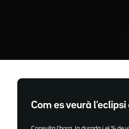
Com es veurà l’eclipsi 
Consulta l’hora, la durada i el % de vi