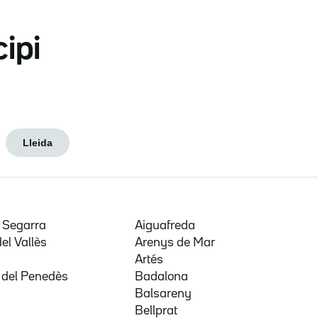
cipi
Lleida
e Segarra
Aiguafreda
del Vallès
Arenys de Mar
a
Artés
 del Penedès
Badalona
Balsareny
Bellprat