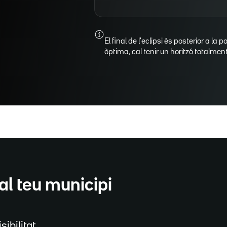
El final de l'eclipsi és posterior a la p
òptima, cal tenir un horitzó totalment 
al teu municipi
sibilitat