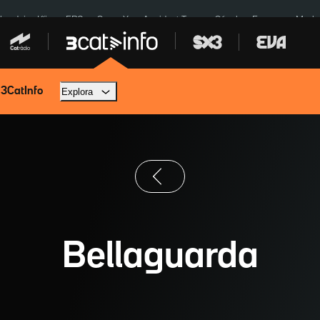
ardejos Kíiv
ERC
SpaceX
Accident Tona
Sánchez Europa
Marla
 3CatInfo
Explora
Bellaguarda