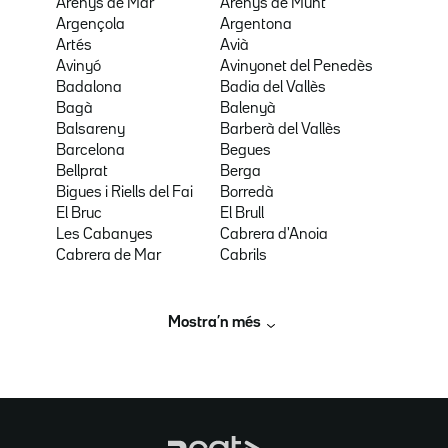
Arenys de Mar
Arenys de Munt
Argençola
Argentona
Artés
Avià
Avinyó
Avinyonet del Penedès
Badalona
Badia del Vallès
Bagà
Balenyà
Balsareny
Barberà del Vallès
Barcelona
Begues
Bellprat
Berga
Bigues i Riells del Fai
Borredà
El Bruc
El Brull
Les Cabanyes
Cabrera d'Anoia
Cabrera de Mar
Cabrils
Mostra’n més