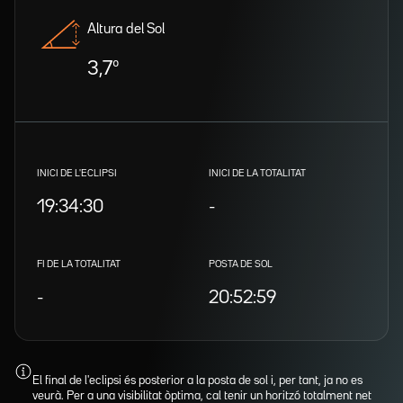
Altura del Sol
3,7º
INICI DE L'ECLIPSI
INICI DE LA TOTALITAT
19:34:30
-
FI DE LA TOTALITAT
POSTA DE SOL
-
20:52:59
El final de l'eclipsi és posterior a la posta de sol i, per tant, ja no es
veurà. Per a una visibilitat òptima, cal tenir un horitzó totalment net