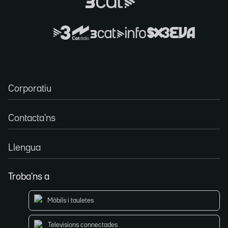
Corporatiu
Contacta'ns
Llengua
Troba'ns a
Mòbils i tauletes
Televisions connectades