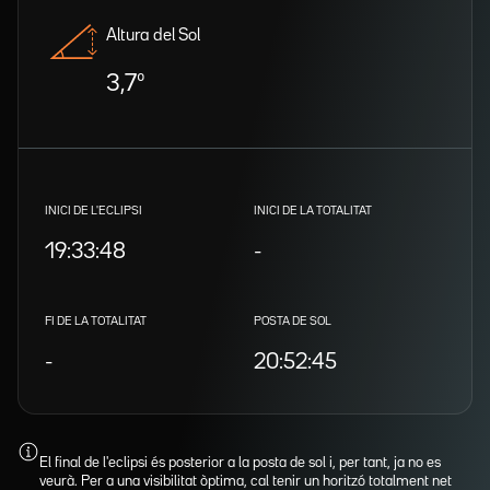
Altura del Sol
3,7º
INICI DE L'ECLIPSI
INICI DE LA TOTALITAT
19:33:48
-
FI DE LA TOTALITAT
POSTA DE SOL
-
20:52:45
El final de l'eclipsi és posterior a la posta de sol i, per tant, ja no es
veurà. Per a una visibilitat òptima, cal tenir un horitzó totalment net