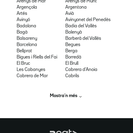
Arenys de Mar
Arenys de Munt
Argençola
Argentona
Artés
Avià
Avinyó
Avinyonet del Penedès
Badalona
Badia del Vallès
Bagà
Balenyà
Balsareny
Barberà del Vallès
Barcelona
Begues
Bellprat
Berga
Bigues i Riells del Fai
Borredà
El Bruc
El Brull
Les Cabanyes
Cabrera d'Anoia
Cabrera de Mar
Cabrils
Mostra’n més