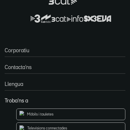
Corporatiu
Contacta'ns
Llengua
Troba'ns a
Mòbils i tauletes
Televisions connectades