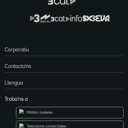
Corporatiu
Contacta'ns
Llengua
Troba'ns a
Mòbils i tauletes
Televisions connectades