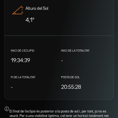
Altura del Sol
4,1º
INICI DE L'ECLIPSI
INICI DE LA TOTALITAT
19:34:39
-
FI DE LA TOTALITAT
POSTA DE SOL
-
20:55:28
El final de l'eclipsi és posterior a la posta de sol i, per tant, ja no es
veurà. Per a una visibilitat òptima, cal tenir un horitzó totalment net