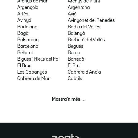
Arenys de Mar
Arenys de Munt
Argençola
Argentona
Artés
Avià
Avinyó
Avinyonet del Penedès
Badalona
Badia del Vallès
Bagà
Balenyà
Balsareny
Barberà del Vallès
Barcelona
Begues
Bellprat
Berga
Bigues i Riells del Fai
Borredà
El Bruc
El Brull
Les Cabanyes
Cabrera d'Anoia
Cabrera de Mar
Cabrils
Mostra’n més