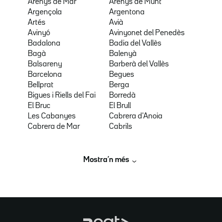
Arenys de Mar
Arenys de Munt
Argençola
Argentona
Artés
Avià
Avinyó
Avinyonet del Penedès
Badalona
Badia del Vallès
Bagà
Balenyà
Balsareny
Barberà del Vallès
Barcelona
Begues
Bellprat
Berga
Bigues i Riells del Fai
Borredà
El Bruc
El Brull
Les Cabanyes
Cabrera d'Anoia
Cabrera de Mar
Cabrils
Mostra’n més