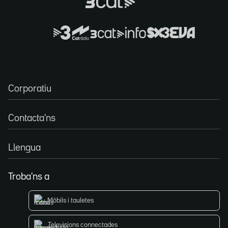
Corporatiu
Contacta'ns
Llengua
Troba'ns a
Mòbils i tauletes
Televisions connectades