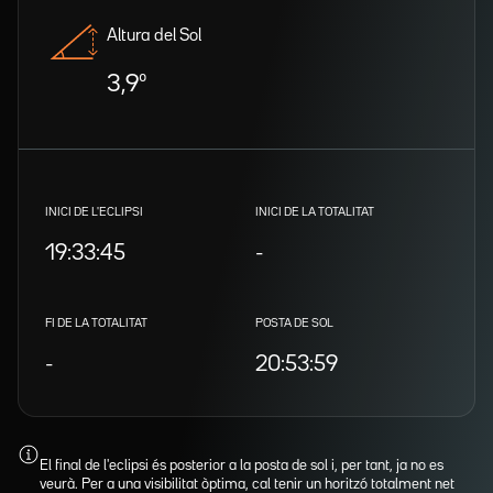
Altura del Sol
3,9º
INICI DE L'ECLIPSI
INICI DE LA TOTALITAT
19:33:45
-
FI DE LA TOTALITAT
POSTA DE SOL
-
20:53:59
El final de l'eclipsi és posterior a la posta de sol i, per tant, ja no es
veurà. Per a una visibilitat òptima, cal tenir un horitzó totalment net