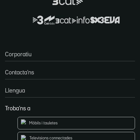
Corporatiu
Contacta'ns
Llengua
Troba'ns a
Mòbils i tauletes
Televisions connectades