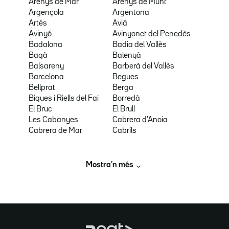
Arenys de Mar
Arenys de Munt
Argençola
Argentona
Artés
Avià
Avinyó
Avinyonet del Penedès
Badalona
Badia del Vallès
Bagà
Balenyà
Balsareny
Barberà del Vallès
Barcelona
Begues
Bellprat
Berga
Bigues i Riells del Fai
Borredà
El Bruc
El Brull
Les Cabanyes
Cabrera d'Anoia
Cabrera de Mar
Cabrils
Mostra’n més