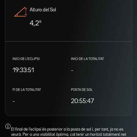
Altura del Sol
4,2º
INICI DE L'ECLIPSI
INICI DE LA TOTALITAT
19:33:51
-
FI DE LA TOTALITAT
POSTA DE SOL
-
20:55:47
El final de l'eclipsi és posterior a la posta de sol i, per tant, ja no es
veurà. Per a una visibilitat òptima, cal tenir un horitzó totalment net