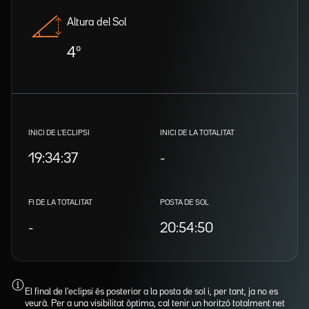
Altura del Sol
4º
INICI DE L'ECLIPSI
INICI DE LA TOTALITAT
19:34:37
-
FI DE LA TOTALITAT
POSTA DE SOL
-
20:54:50
El final de l'eclipsi és posterior a la posta de sol i, per tant, ja no es
veurà. Per a una visibilitat òptima, cal tenir un horitzó totalment net