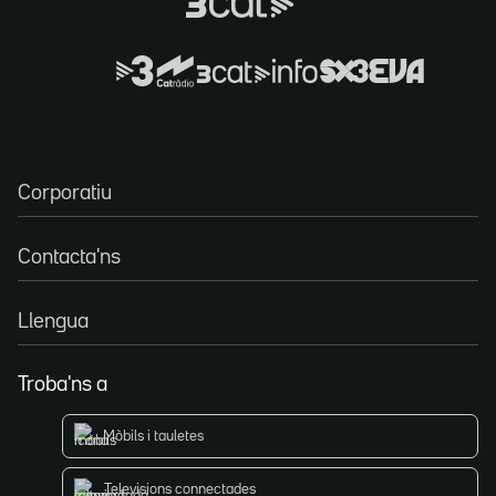
Corporatiu
Contacta'ns
Llengua
Troba'ns a
Mòbils i tauletes
Televisions connectades