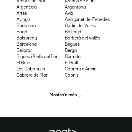
Arenys de Mar
Arenys de Munt
Argençola
Argentona
Artés
Avià
Avinyó
Avinyonet del Penedès
Badalona
Badia del Vallès
Bagà
Balenyà
Balsareny
Barberà del Vallès
Barcelona
Begues
Bellprat
Berga
Bigues i Riells del Fai
Borredà
El Bruc
El Brull
Les Cabanyes
Cabrera d'Anoia
Cabrera de Mar
Cabrils
Mostra’n més