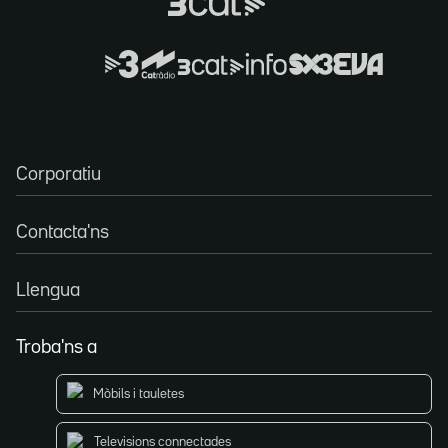
Corporatiu
Contacta'ns
Llengua
Troba'ns a
Mòbils i tauletes
Televisions connectades