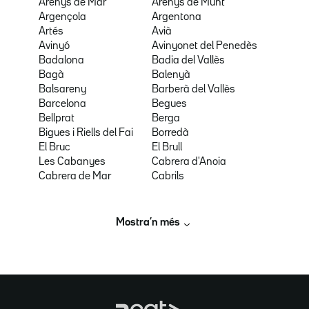
Arenys de Mar
Arenys de Munt
Argençola
Argentona
Artés
Avià
Avinyó
Avinyonet del Penedès
Badalona
Badia del Vallès
Bagà
Balenyà
Balsareny
Barberà del Vallès
Barcelona
Begues
Bellprat
Berga
Bigues i Riells del Fai
Borredà
El Bruc
El Brull
Les Cabanyes
Cabrera d'Anoia
Cabrera de Mar
Cabrils
Mostra’n més