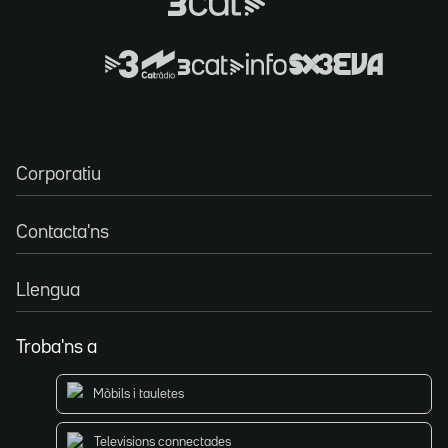
Corporatiu
Contacta'ns
Llengua
Troba'ns a
Mòbils i tauletes
Televisions connectades