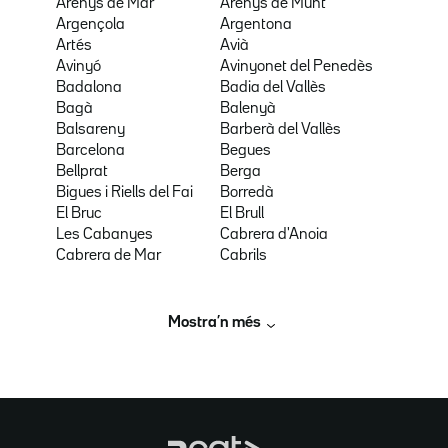
Arenys de Mar
Arenys de Munt
Argençola
Argentona
Artés
Avià
Avinyó
Avinyonet del Penedès
Badalona
Badia del Vallès
Bagà
Balenyà
Balsareny
Barberà del Vallès
Barcelona
Begues
Bellprat
Berga
Bigues i Riells del Fai
Borredà
El Bruc
El Brull
Les Cabanyes
Cabrera d'Anoia
Cabrera de Mar
Cabrils
Mostra’n més