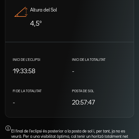
Altura del Sol
4,5º
INICI DE L'ECLIPSI
INICI DE LA TOTALITAT
19:33:58
-
FI DE LA TOTALITAT
POSTA DE SOL
-
20:57:47
El final de l'eclipsi és posterior a la posta de sol i, per tant, ja no es
veurà. Per a una visibilitat òptima, cal tenir un horitzó totalment net