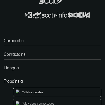
Corporatiu
Contacta'ns
Llengua
Troba'ns a
Mòbils i tauletes
Televisions connectades