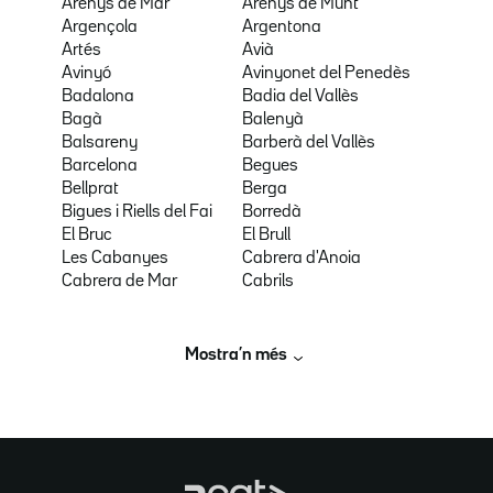
Arenys de Mar
Arenys de Munt
Argençola
Argentona
Artés
Avià
Avinyó
Avinyonet del Penedès
Badalona
Badia del Vallès
Bagà
Balenyà
Balsareny
Barberà del Vallès
Barcelona
Begues
Bellprat
Berga
Bigues i Riells del Fai
Borredà
El Bruc
El Brull
Les Cabanyes
Cabrera d'Anoia
Cabrera de Mar
Cabrils
Mostra’n més