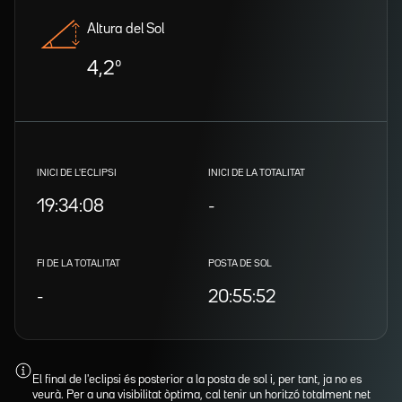
Altura del Sol
4,2º
INICI DE L'ECLIPSI
INICI DE LA TOTALITAT
19:34:08
-
FI DE LA TOTALITAT
POSTA DE SOL
-
20:55:52
El final de l'eclipsi és posterior a la posta de sol i, per tant, ja no es
veurà. Per a una visibilitat òptima, cal tenir un horitzó totalment net