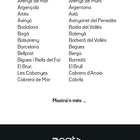
Arenys de Mar
Arenys de Munt
Argençola
Argentona
Artés
Avià
Avinyó
Avinyonet del Penedès
Badalona
Badia del Vallès
Bagà
Balenyà
Balsareny
Barberà del Vallès
Barcelona
Begues
Bellprat
Berga
Bigues i Riells del Fai
Borredà
El Bruc
El Brull
Les Cabanyes
Cabrera d'Anoia
Cabrera de Mar
Cabrils
Mostra’n més