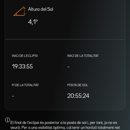
Altura del Sol
4,1º
INICI DE L'ECLIPSI
INICI DE LA TOTALITAT
19:33:55
-
FI DE LA TOTALITAT
POSTA DE SOL
-
20:55:24
El final de l'eclipsi és posterior a la posta de sol i, per tant, ja no es
veurà. Per a una visibilitat òptima, cal tenir un horitzó totalment net