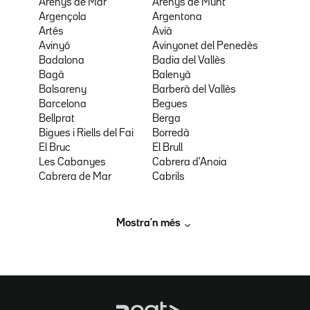
Arenys de Mar
Arenys de Munt
Argençola
Argentona
Artés
Avià
Avinyó
Avinyonet del Penedès
Badalona
Badia del Vallès
Bagà
Balenyà
Balsareny
Barberà del Vallès
Barcelona
Begues
Bellprat
Berga
Bigues i Riells del Fai
Borredà
El Bruc
El Brull
Les Cabanyes
Cabrera d'Anoia
Cabrera de Mar
Cabrils
Mostra’n més