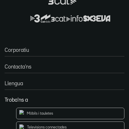
Corporatiu
Contacta'ns
Llengua
Troba'ns a
Mòbils i tauletes
Televisions connectades