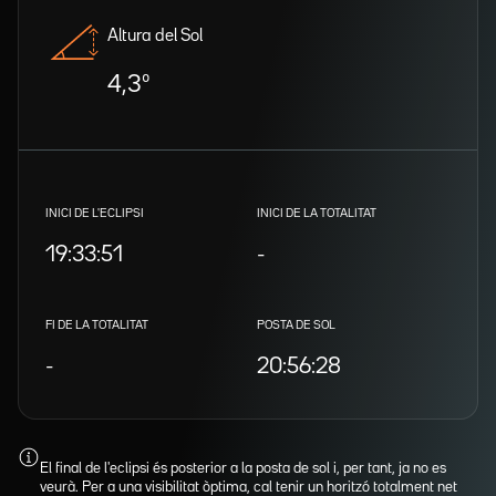
Altura del Sol
4,3º
INICI DE L'ECLIPSI
INICI DE LA TOTALITAT
19:33:51
-
FI DE LA TOTALITAT
POSTA DE SOL
-
20:56:28
El final de l'eclipsi és posterior a la posta de sol i, per tant, ja no es
veurà. Per a una visibilitat òptima, cal tenir un horitzó totalment net