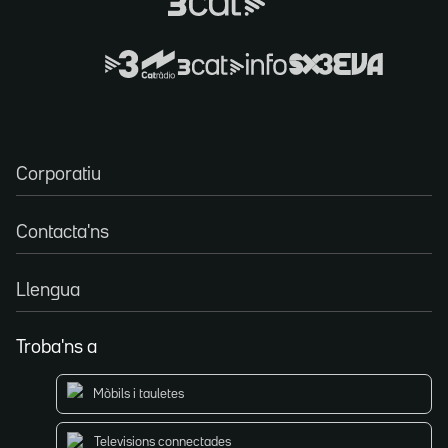
Corporatiu
Contacta'ns
Llengua
Troba'ns a
Mòbils i tauletes
Televisions connectades