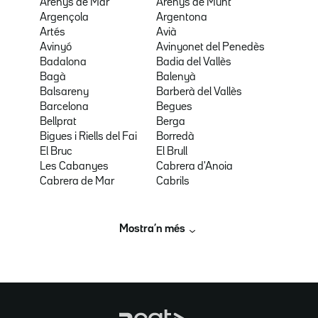
Arenys de Mar
Arenys de Munt
Argençola
Argentona
Artés
Avià
Avinyó
Avinyonet del Penedès
Badalona
Badia del Vallès
Bagà
Balenyà
Balsareny
Barberà del Vallès
Barcelona
Begues
Bellprat
Berga
Bigues i Riells del Fai
Borredà
El Bruc
El Brull
Les Cabanyes
Cabrera d'Anoia
Cabrera de Mar
Cabrils
Mostra’n més