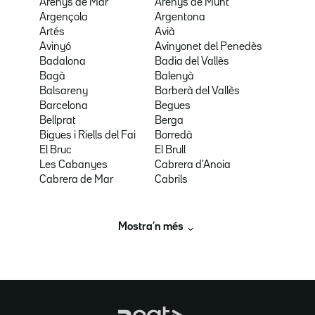
Arenys de Mar
Arenys de Munt
Argençola
Argentona
Artés
Avià
Avinyó
Avinyonet del Penedès
Badalona
Badia del Vallès
Bagà
Balenyà
Balsareny
Barberà del Vallès
Barcelona
Begues
Bellprat
Berga
Bigues i Riells del Fai
Borredà
El Bruc
El Brull
Les Cabanyes
Cabrera d'Anoia
Cabrera de Mar
Cabrils
Mostra’n més