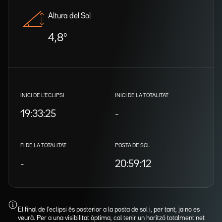
Altura del Sol
4,8º
INICI DE L'ECLIPSI
INICI DE LA TOTALITAT
19:33:25
-
FI DE LA TOTALITAT
POSTA DE SOL
-
20:59:12
El final de l'eclipsi és posterior a la posta de sol i, per tant, ja no es
veurà. Per a una visibilitat òptima, cal tenir un horitzó totalment net