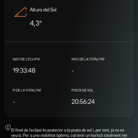
Altura del Sol
4,3º
INICI DE L'ECLIPSI
INICI DE LA TOTALITAT
19:33:48
-
FI DE LA TOTALITAT
POSTA DE SOL
-
20:56:24
El final de l'eclipsi és posterior a la posta de sol i, per tant, ja no es
veurà. Per a una visibilitat òptima, cal tenir un horitzó totalment net