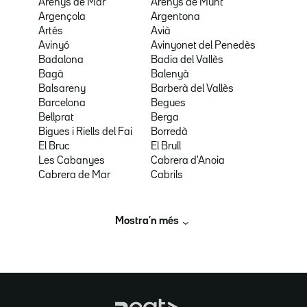
Arenys de Mar
Arenys de Munt
Argençola
Argentona
Artés
Avià
Avinyó
Avinyonet del Penedès
Badalona
Badia del Vallès
Bagà
Balenyà
Balsareny
Barberà del Vallès
Barcelona
Begues
Bellprat
Berga
Bigues i Riells del Fai
Borredà
El Bruc
El Brull
Les Cabanyes
Cabrera d'Anoia
Cabrera de Mar
Cabrils
Mostra’n més