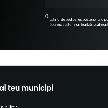
El final de l'eclipsi és posterior a la p
òptima, cal tenir un horitzó totalment 
al teu municipi
sibilitat