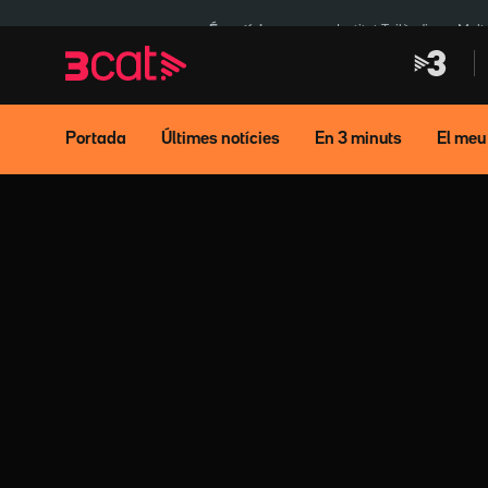
Anar
Anar
a
al
És notícia:
Institut Tailàndia
Mult
la
contingut
navegació
principal
Portada
Últimes notícies
En 3 minuts
El meu