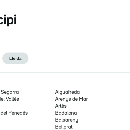
cipi
Lleida
e Segarra
Aiguafreda
del Vallès
Arenys de Mar
a
Artés
 del Penedès
Badalona
Balsareny
Bellprat