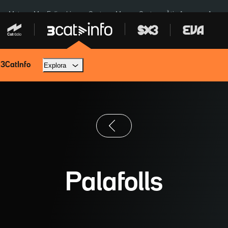
a a Meta
Mor Felipe Lipe
Ceuta
Menors Ceuta
Àtic Ayuso
Aparca
 3CatInfo
Explora
Palafolls