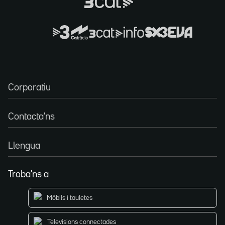
Corporatiu
Contacta'ns
Llengua
Troba'ns a
Mòbils i tauletes
Televisions connectades