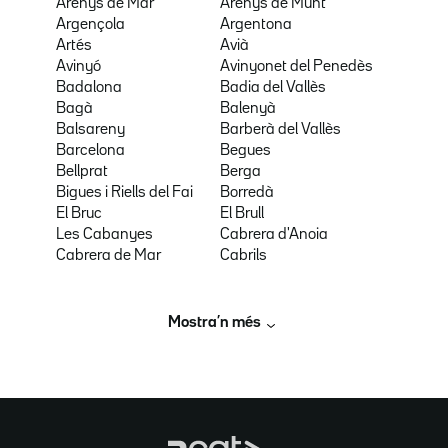
Arenys de Mar
Arenys de Munt
Argençola
Argentona
Artés
Avià
Avinyó
Avinyonet del Penedès
Badalona
Badia del Vallès
Bagà
Balenyà
Balsareny
Barberà del Vallès
Barcelona
Begues
Bellprat
Berga
Bigues i Riells del Fai
Borredà
El Bruc
El Brull
Les Cabanyes
Cabrera d'Anoia
Cabrera de Mar
Cabrils
Mostra’n més