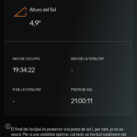
Altura del Sol
4,9º
INICI DE L'ECLIPSI
INICI DE LA TOTALITAT
19:34:22
-
FI DE LA TOTALITAT
POSTA DE SOL
-
21:00:11
El final de l'eclipsi és posterior a la posta de sol i, per tant, ja no es
veurà. Per a una visibilitat òptima, cal tenir un horitzó totalment net