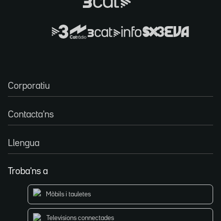
Corporatiu
Contacta'ns
Llengua
Troba'ns a
Mòbils i tauletes
Televisions connectades