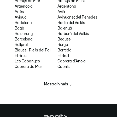
Arenys de Mar
Arenys de Munt
Argençola
Argentona
Artés
Avià
Avinyó
Avinyonet del Penedès
Badalona
Badia del Vallès
Bagà
Balenyà
Balsareny
Barberà del Vallès
Barcelona
Begues
Bellprat
Berga
Bigues i Riells del Fai
Borredà
El Bruc
El Brull
Les Cabanyes
Cabrera d'Anoia
Cabrera de Mar
Cabrils
Mostra’n més