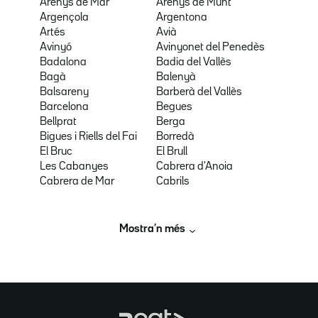
Arenys de Mar
Arenys de Munt
Argençola
Argentona
Artés
Avià
Avinyó
Avinyonet del Penedès
Badalona
Badia del Vallès
Bagà
Balenyà
Balsareny
Barberà del Vallès
Barcelona
Begues
Bellprat
Berga
Bigues i Riells del Fai
Borredà
El Bruc
El Brull
Les Cabanyes
Cabrera d'Anoia
Cabrera de Mar
Cabrils
Mostra’n més