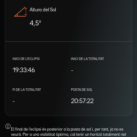
Altura del Sol
4,5º
INICI DE L'ECLIPSI
INICI DE LA TOTALITAT
19:33:46
-
FI DE LA TOTALITAT
POSTA DE SOL
-
20:57:22
El final de l'eclipsi és posterior a la posta de sol i, per tant, ja no es
veurà. Per a una visibilitat òptima, cal tenir un horitzó totalment net