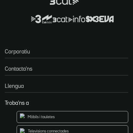
Corporatiu
Contacta'ns
Llengua
Troba'ns a
Mòbils i tauletes
Televisions connectades