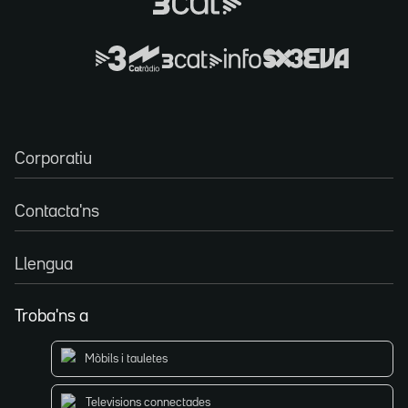
Corporatiu
Contacta'ns
Llengua
Troba'ns a
Mòbils i tauletes
Televisions connectades