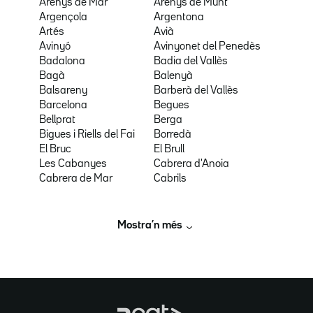
Arenys de Mar
Arenys de Munt
Argençola
Argentona
Artés
Avià
Avinyó
Avinyonet del Penedès
Badalona
Badia del Vallès
Bagà
Balenyà
Balsareny
Barberà del Vallès
Barcelona
Begues
Bellprat
Berga
Bigues i Riells del Fai
Borredà
El Bruc
El Brull
Les Cabanyes
Cabrera d'Anoia
Cabrera de Mar
Cabrils
Mostra’n més