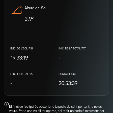
Altura del Sol
3,9º
INICI DE L'ECLIPSI
INICI DE LA TOTALITAT
19:33:19
-
FI DE LA TOTALITAT
POSTA DE SOL
-
20:53:39
El final de l'eclipsi és posterior a la posta de sol i, per tant, ja no es
veurà. Per a una visibilitat òptima, cal tenir un horitzó totalment net