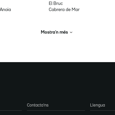
El Bruc
'Anoia
Cabrera de Mar
Mostra’n més
Contacta'ns
Llengua