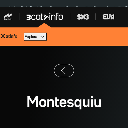
res eclipsi
De la Espriella
Dos anys Illa
Granollers Paraguai
Institut 
 3CatInfo
Explora
Montesquiu