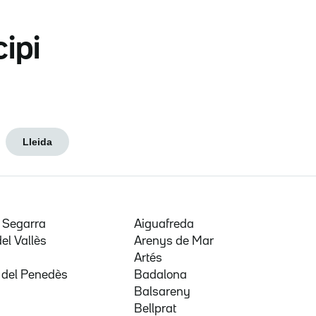
cipi
Lleida
e Segarra
Aiguafreda
del Vallès
Arenys de Mar
a
Artés
 del Penedès
Badalona
Balsareny
Bellprat