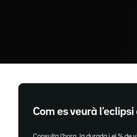
Com es veurà l’eclipsi 
Consulta l’hora, la durada i el % de vi