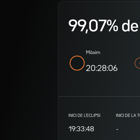
99,07% de v
Màxim
20:28:06
INICI DE L'ECLIPSI
INICI DE LA 
19:33:48
-