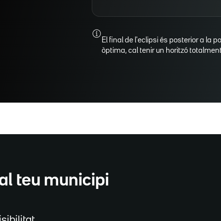
El final de l'eclipsi és posterior a la p
òptima, cal tenir un horitzó totalment 
al teu municipi
sibilitat