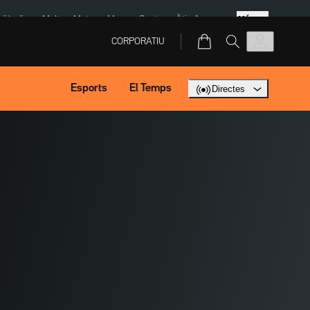
Més
Tailàndia
Multa a Meta
Menors Ceuta
Àtic Ayuso
CORPORATIU
Esports
El Temps
Directes