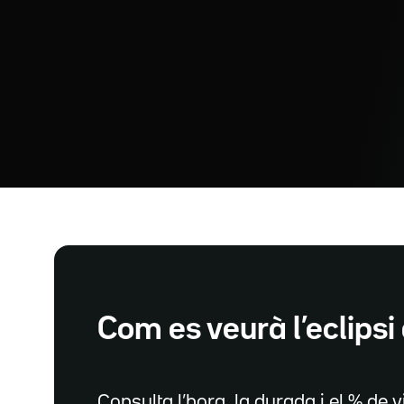
Com es veurà l’eclipsi 
Consulta l’hora, la durada i el % de vi