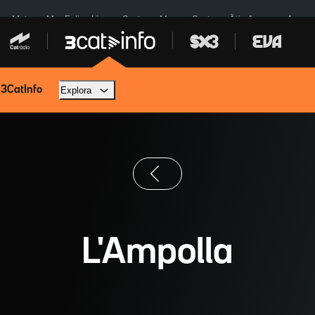
a a Meta
Mor Felipe Lipe
Ceuta
Menors Ceuta
Àtic Ayuso
Aparca
 3CatInfo
Explora
L'Ampolla