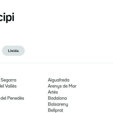
cipi
Lleida
e Segarra
Aiguafreda
del Vallès
Arenys de Mar
a
Artés
 del Penedès
Badalona
Balsareny
Bellprat