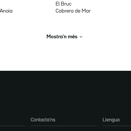
El Bruc
'Anoia
Cabrera de Mar
Mostra’n més
Contacta'ns
Llengua