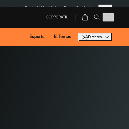
Més
ment agost
Fundació Mas Miró
eBay
Perpinyà
CORPORATIU
Esports
El Temps
Directes