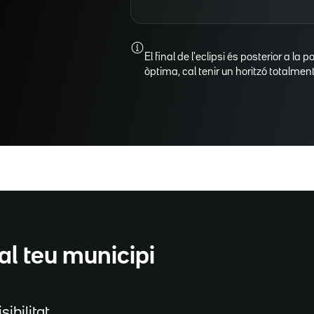
El final de l'eclipsi és posterior a la p
òptima, cal tenir un horitzó totalment 
al teu municipi
sibilitat