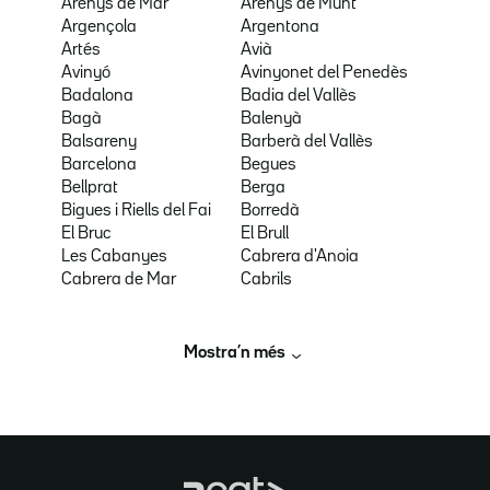
Arenys de Mar
Arenys de Munt
Argençola
Argentona
Artés
Avià
Avinyó
Avinyonet del Penedès
Badalona
Badia del Vallès
Bagà
Balenyà
Balsareny
Barberà del Vallès
Barcelona
Begues
Bellprat
Berga
Bigues i Riells del Fai
Borredà
El Bruc
El Brull
Les Cabanyes
Cabrera d'Anoia
Cabrera de Mar
Cabrils
Mostra’n més