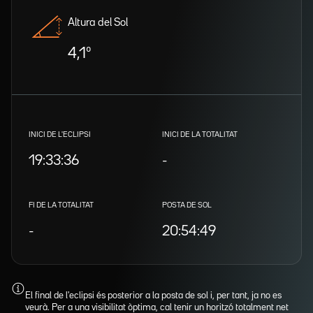
Altura del Sol
4,1º
INICI DE L'ECLIPSI
INICI DE LA TOTALITAT
19:33:36
-
FI DE LA TOTALITAT
POSTA DE SOL
-
20:54:49
El final de l'eclipsi és posterior a la posta de sol i, per tant, ja no es
veurà. Per a una visibilitat òptima, cal tenir un horitzó totalment net