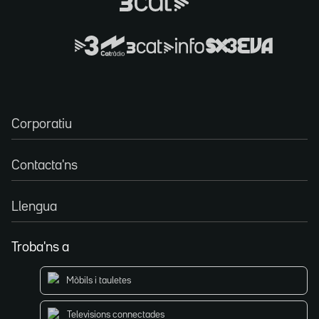
Corporatiu
Contacta'ns
Llengua
Troba'ns a
Mòbils i tauletes
Televisions connectades