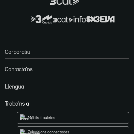
Corporatiu
Contacta'ns
Llengua
Troba'ns a
Mòbils i tauletes
Televisions connectades