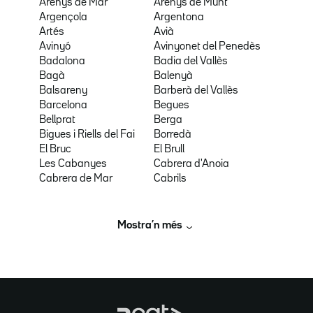
Arenys de Mar
Arenys de Munt
Argençola
Argentona
Artés
Avià
Avinyó
Avinyonet del Penedès
Badalona
Badia del Vallès
Bagà
Balenyà
Balsareny
Barberà del Vallès
Barcelona
Begues
Bellprat
Berga
Bigues i Riells del Fai
Borredà
El Bruc
El Brull
Les Cabanyes
Cabrera d'Anoia
Cabrera de Mar
Cabrils
Mostra’n més