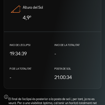
Altura del Sol
4,9º
INICI DE L'ECLIPSI
INICI DE LA TOTALITAT
19:34:39
-
FI DE LA TOTALITAT
POSTA DE SOL
-
21:00:34
El final de l'eclipsi és posterior a la posta de sol i, per tant, ja no es
veurà. Per a una visibilitat òptima, cal tenir un horitzó totalment net