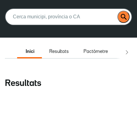
Buscar:
Inici
Resultats
Pactòmetre
Entrev
Resultats