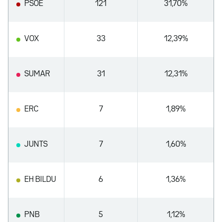
PSOE
121
31,70%
VOX
33
12,39%
SUMAR
31
12,31%
ERC
7
1,89%
JUNTS
7
1,60%
EH BILDU
6
1,36%
PNB
5
1,12%