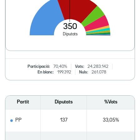
Participació:
70,40%
Vots:
24.283.142
En blanc:
199.392
Nuls:
261.078
Partit
Diputats
%Vots
PP
137
33,05%