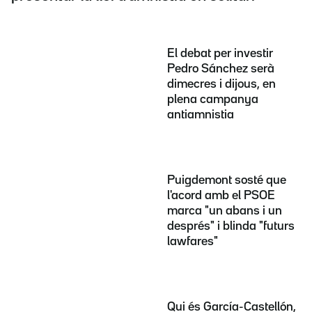
El debat per investir
Pedro Sánchez serà
dimecres i dijous, en
plena campanya
antiamnistia
Puigdemont sosté que
l'acord amb el PSOE
marca "un abans i un
després" i blinda "futurs
lawfares"
Qui és García-Castellón,