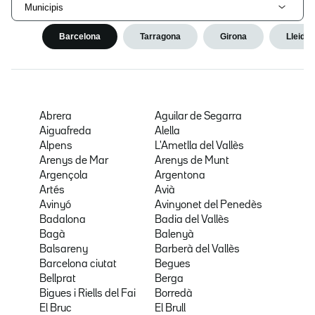
Municipis
Barcelona
Tarragona
Girona
Lleida
Abrera
Aguilar de Segarra
Aiguafreda
Alella
Alpens
L'Ametlla del Vallès
Arenys de Mar
Arenys de Munt
Argençola
Argentona
Artés
Avià
Avinyó
Avinyonet del Penedès
Badalona
Badia del Vallès
Bagà
Balenyà
Balsareny
Barberà del Vallès
Barcelona ciutat
Begues
Bellprat
Berga
Bigues i Riells del Fai
Borredà
El Bruc
El Brull