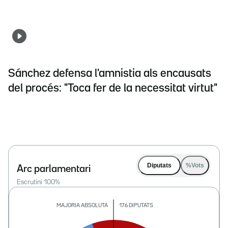
Sánchez defensa l'amnistia als encausats
del procés: "Toca fer de la necessitat virtut"
Diputats
%Vots
Arc parlamentari
Escrutini
100
%